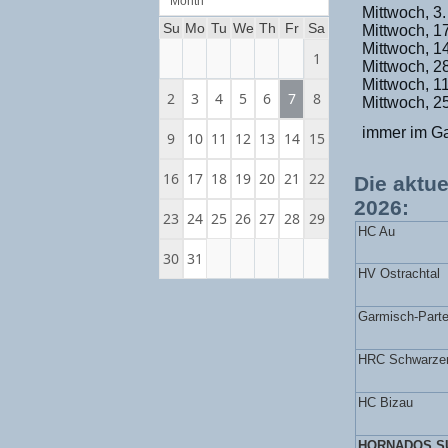
Month
Mittwoch, 3
Su
Mo
Tu
We
Th
Fr
Sa
Mittwoch, 1
Mittwoch, 14
1
Mittwoch, 28
Mittwoch, 11
2
3
4
5
6
7
8
Mittwoch, 25
immer im Gas
9
10
11
12
13
14
15
16
17
18
19
20
21
22
Die aktu
2026:
23
24
25
26
27
28
29
HC Au
30
31
HV Ostrachtal
Garmisch-Part
HRC Schwarze
HC Bizau
HORNADOS S