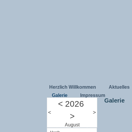
Herzlich Willkommen
Aktuelles
Galerie
Impressum
Galerie
<
2026
<
>
>
August