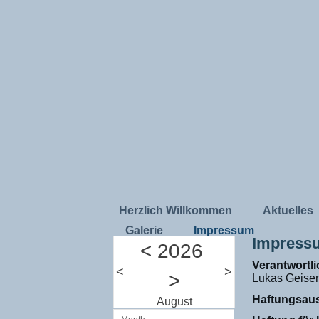
Herzlich Willkommen
Aktuelles
Galerie
Impressum
Impress
<
2026
Verantwortli
<
>
>
Lukas Geise
Haftungsau
August