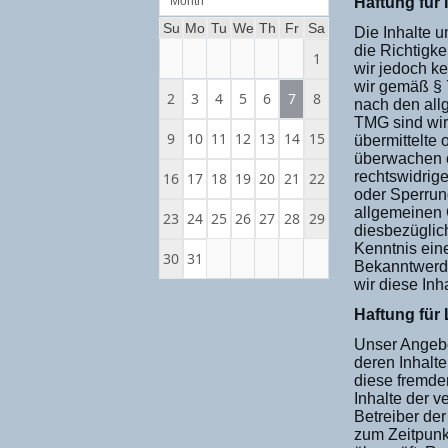
Month
Haftung für 
Su
Mo
Tu
We
Th
Fr
Sa
Die Inhalte u
die Richtigke
1
wir jedoch k
wir gemäß § 
2
3
4
5
6
7
8
nach den all
TMG sind wir 
9
10
11
12
13
14
15
übermittelte 
überwachen o
rechtswidrige
16
17
18
19
20
21
22
oder Sperrun
allgemeinen 
23
24
25
26
27
28
29
diesbezüglich
Kenntnis ein
30
31
Bekanntwerd
wir diese In
Haftung für 
Unser Angebot
deren Inhalte
diese fremde
Inhalte der ve
Betreiber der
zum Zeitpunk