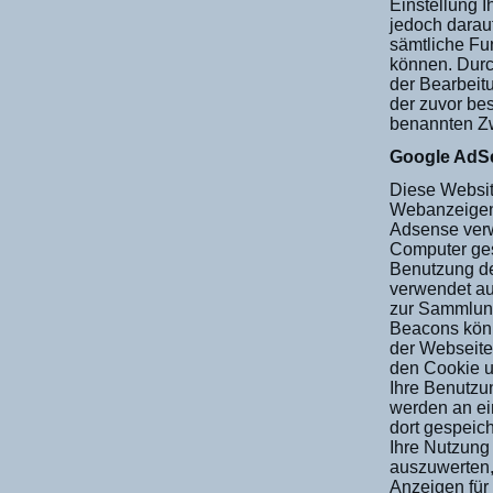
Einstellung I
jedoch darauf
sämtliche Fu
können. Durc
der Bearbeit
der zuvor be
benannten Z
Google AdS
Diese Websit
Webanzeigend
Adsense verw
Computer ges
Benutzung de
verwendet au
zur Sammlun
Beacons könn
der Webseite
den Cookie u
Ihre Benutzun
werden an ei
dort gespeic
Ihre Nutzung
auszuwerten,
Anzeigen für