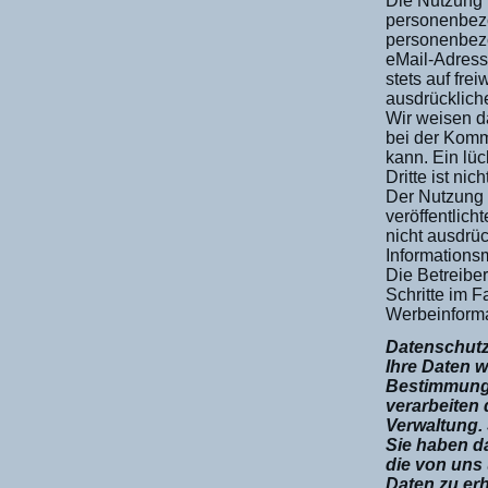
Die Nutzung 
personenbezo
personenbezo
eMail-Adresse
stets auf fre
ausdrücklich
Wir weisen da
bei der Komm
kann. Ein lü
Dritte ist nic
Der Nutzung 
veröffentlic
nicht ausdrü
Informationsm
Die Betreiber
Schritte im 
Werbeinforma
Datenschutz
Ihre Daten 
Bestimmunge
verarbeiten
Verwaltung. 
Sie haben da
die von uns
Daten zu erh