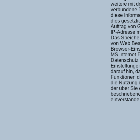
weitere mit 
verbundene D
diese Informa
dies gesetzli
Auftrag von G
IP-Adresse m
Das Speicher
von Web Beac
Browser-Eins
MS Internet-E
Datenschutz >
Einstellunge
darauf hin, d
Funktionen d
die Nutzung d
der über Sie
beschriebene
einverstand